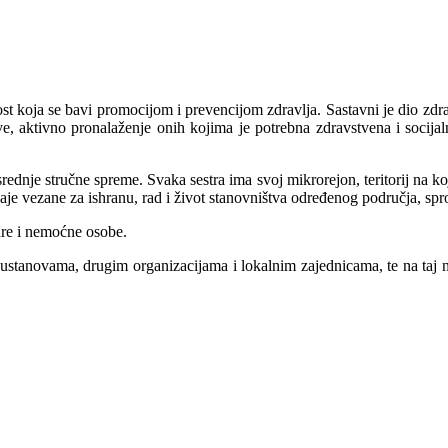
st koja se bavi promocijom i prevencijom zdravlja. Sastavni je dio zdra
ve, aktivno pronalaženje onih kojima je potrebna zdravstvena i socijal
srednje stručne spreme. Svaka sestra ima svoj mikrorejon, teritorij na 
ičaje vezane za ishranu, rad i život stanovništva određenog područja, sp
are i nemoćne osobe.
tanovama, drugim organizacijama i lokalnim zajednicama, te na taj nač