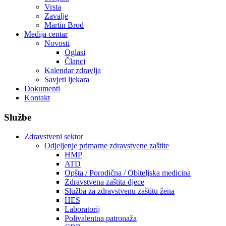
Vrsta
Zavalje
Martin Brod
Medija centar
Novosti
Oglasi
Članci
Kalendar zdravlja
Savjeti ljekara
Dokumenti
Kontakt
Službe
Zdravstveni sektor
Odjeljenje primarne zdravstvene zaštite
HMP
ATD
Opšta / Porodična / Obiteljska medicina
Zdravstvena zaštita djece
Služba za zdravstvenu zaštitu žena
HES
Laboratorij
Polivalentna patronaža