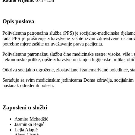
Radno vrijeme:
07h - 15h
Opis poslova
Polivalentna patronažna služba (PPS) je socijalno-medicinska djelatno
rada PPS je proširenje zdravstvene zaštite izvan zdravstvene ustano
potrebne mjere zaštite uz uvažavanje prava pacijenta.
Polivalentnu patronažnu službu čine medicinske sestre: visoke, više i 
i ekonomske prilike, opšte zdravstveno stanje i higijenske prilike, ob
Otkriva socijalno ugrožene, zlostavljane i zanemarivane pojedince, st
Sarađuje sa svim medicinskim jedinicama Doma zdravlja, socijalnim us
nastanak određenih bolesti.
Zaposleni u službi
Asmira Mehadžić
Jasminka Begić
Lejla Alagić