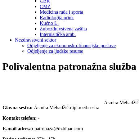
CBR
CMZ
Medicina rada i sporta
Radiologija prim.
Kućno L.
Zubozdravstvena zaštita
Internisitička amb.
Nezdravstveni sektor
Odjeljenje za ekonomsko-finansijske poslove
Odjeljenje za ljudske resurse
Polivalentna patronažna služba
Asmira Mehadžić
Glavna sestra:
Asmira Mehadžić-dipl.med.sestra
Kontakt telefon:
-
E-mail adresa:
patronaza@dzbihac.com