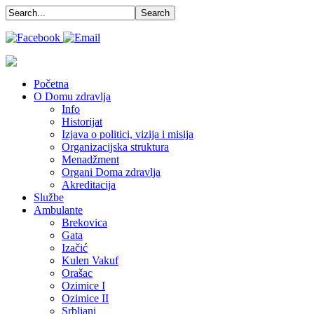
Početna
O Domu zdravlja
Info
Historijat
Izjava o politici, vizija i misija
Organizacijska struktura
Menadžment
Organi Doma zdravlja
Akreditacija
Službe
Ambulante
Brekovica
Gata
Izačić
Kulen Vakuf
Orašac
Ozimice I
Ozimice II
Srbljani