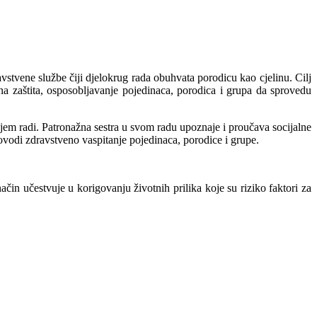
vstvene službe čiji djelokrug rada obuhvata porodicu kao cjelinu. Cilj
na zaštita, osposobljavanje pojedinaca, porodica i grupa da sprovedu
kojem radi. Patronažna sestra u svom radu upoznaje i proučava socijalne
rovodi zdravstveno vaspitanje pojedinaca, porodice i grupe.
in učestvuje u korigovanju životnih prilika koje su riziko faktori za