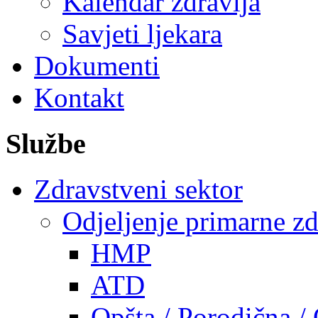
Kalendar zdravlja
Savjeti ljekara
Dokumenti
Kontakt
Službe
Zdravstveni sektor
Odjeljenje primarne zd
HMP
ATD
Opšta / Porodična /