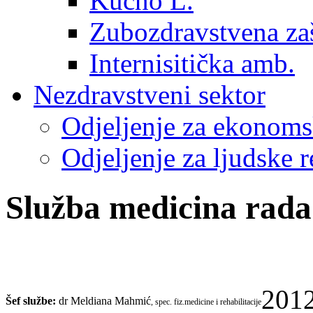
Kućno L.
Zubozdravstvena zaš
Internisitička amb.
Nezdravstveni sektor
Odjeljenje za ekonoms
Odjeljenje za ljudske r
Služba medicina rada 
2012
Šef službe:
dr Meldiana Mahmić
,
spec. fiz.medicine i rehabilitacije