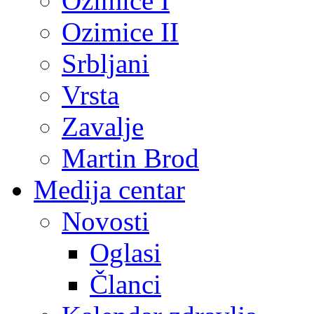
Ozimice I
Ozimice II
Srbljani
Vrsta
Zavalje
Martin Brod
Medija centar
Novosti
Oglasi
Članci