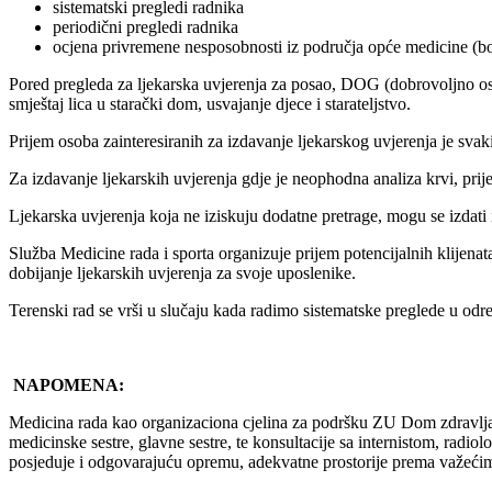
sistematski pregledi radnika
periodični pregledi radnika
ocjena privremene nesposobnosti iz područja opće medicine (b
Pored pregleda za ljekarska uvjerenja za posao, DOG (dobrovoljno osig
smještaj lica u starački dom, usvajanje djece i starateljstvo.
Prijem osoba zainteresiranih za izdavanje ljekarskog uvjerenja je svak
Za izdavanje ljekarskih uvjerenja gdje je neophodna analiza krvi, pri
Ljekarska uvjerenja koja ne iziskuju dodatne pretrage, mogu se izdati 
Služba Medicine rada i sporta organizuje prijem potencijalnih klijenata
dobijanje ljekarskih uvjerenja za svoje uposlenike.
Terenski rad se vrši u slučaju kada radimo sistematske preglede u odre
NAPOMENA:
Medicina rada kao organizaciona cjelina za podršku ZU Dom zdravlja
medicinske sestre, glavne sestre, te konsultacije sa internistom, radi
posjeduje i odgovarajuću opremu, adekvatne prostorije prema važeći