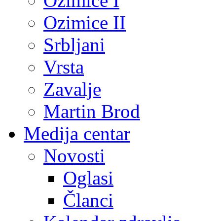
Ozimice I
Ozimice II
Srbljani
Vrsta
Zavalje
Martin Brod
Medija centar
Novosti
Oglasi
Članci