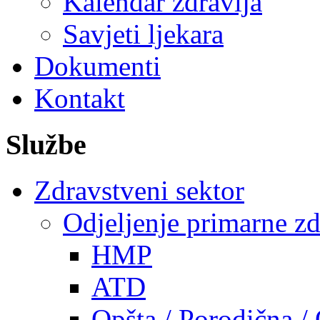
Kalendar zdravlja
Savjeti ljekara
Dokumenti
Kontakt
Službe
Zdravstveni sektor
Odjeljenje primarne zd
HMP
ATD
Opšta / Porodična /