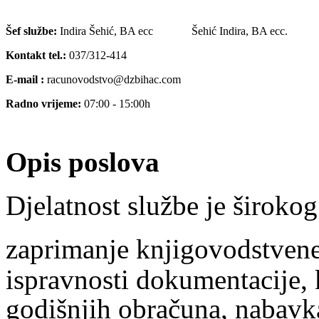
Šef službe:
Indira Šehić, BA ecc
Šehić Indira, BA ecc.
Kontakt tel.:
037/312-414
E-mail :
racunovodstvo@dzbihac.com
Radno vrijeme:
07:00 - 15:00h
Opis poslova
Djelatnost službe je široko
zaprimanje knjigovodstven
ispravnosti dokumentacije, 
godišnjih obračuna, nabavka 