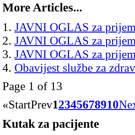
More Articles...
JAVNI OGLAS za prijem 
JAVNI OGLAS za prijem 
JAVNI OGLAS za prijem 
Obavijest službe za zdrav
Page 1 of 13
«
Start
Prev
1
2
3
4
5
6
7
8
9
10
Ne
Kutak za pacijente