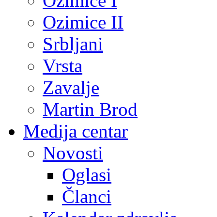
Ozimice I
Ozimice II
Srbljani
Vrsta
Zavalje
Martin Brod
Medija centar
Novosti
Oglasi
Članci