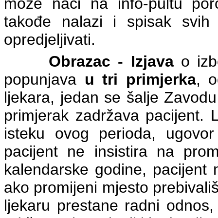
može naći na info-pultu poro
takođe nalazi i spisak svi
opredjeljivati.
Obrazac - Izjava
o izb
popunjava
u tri primjerka
, 
ljekara, jedan se šalje Zavod
primjerak zadržava pacijent. 
isteku ovog perioda, ugovor
pacijent ne insistira na prom
kalendarske godine, pacijent 
ako promijeni mjesto prebivali
ljekaru prestane radni odnos,