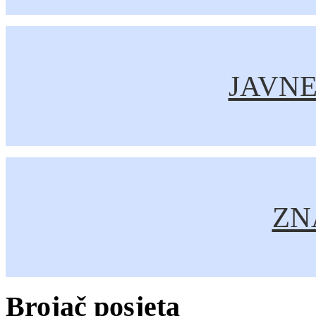
JAVN
ZNA
Brojač posjeta