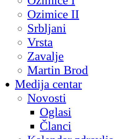
Ozimice I
Ozimice II
Srbljani
Vrsta
Zavalje
Martin Brod
Medija centar
Novosti
Oglasi
Članci