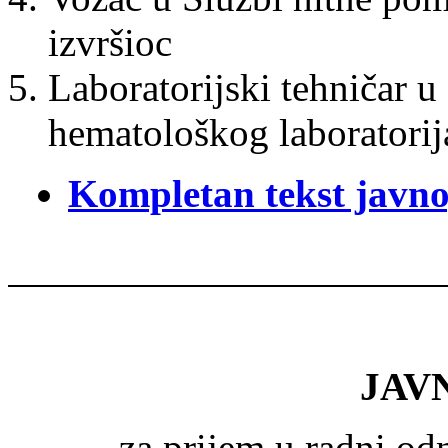
izvršioc
Laboratorijski tehničar u
hematološkog laboratorija
Kompletan tekst javno
JAV
za prijem u radni o