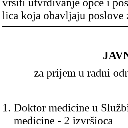
vršiti utvrđivanje opće i p
lica koja obavljaju poslove z
JAV
za prijem u radni o
Doktor medicine u Službi
medicine - 2 izvršioca