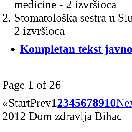
medicine - 2 izvršioca
Stomatološka sestra u Slu
2 izvršioca
Kompletan tekst javno
Page 1 of 26
«
Start
Prev
1
2
3
4
5
6
7
8
9
10
Ne
2012 Dom zdravlja Bihac