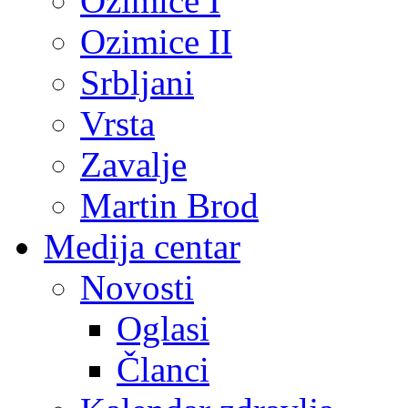
Ozimice I
Ozimice II
Srbljani
Vrsta
Zavalje
Martin Brod
Medija centar
Novosti
Oglasi
Članci