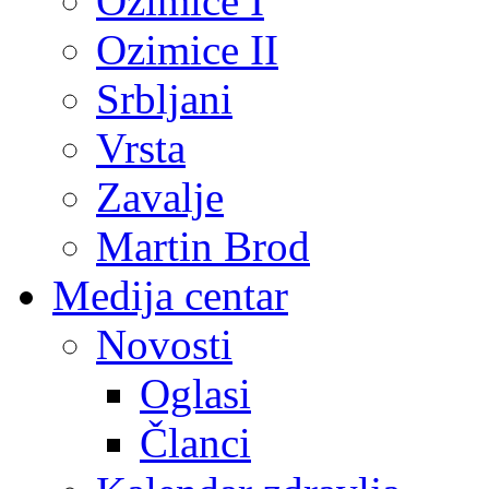
Ozimice I
Ozimice II
Srbljani
Vrsta
Zavalje
Martin Brod
Medija centar
Novosti
Oglasi
Članci