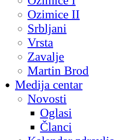
Ozimice I
Ozimice II
Srbljani
Vrsta
Zavalje
Martin Brod
Medija centar
Novosti
Oglasi
Članci