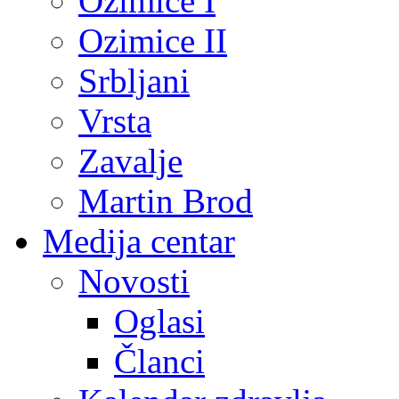
Ozimice I
Ozimice II
Srbljani
Vrsta
Zavalje
Martin Brod
Medija centar
Novosti
Oglasi
Članci