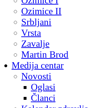
Ozimice I
Ozimice II
Srbljani
Vrsta
Zavalje
Martin Brod
Medija centar
Novosti
Oglasi
Članci