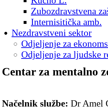
Kućno L.
Zubozdravstvena zaš
Internisitička amb.
Nezdravstveni sektor
Odjeljenje za ekonoms
Odjeljenje za ljudske r
Centar za mentalno zd
Načelnik službe:
Dr Amel O