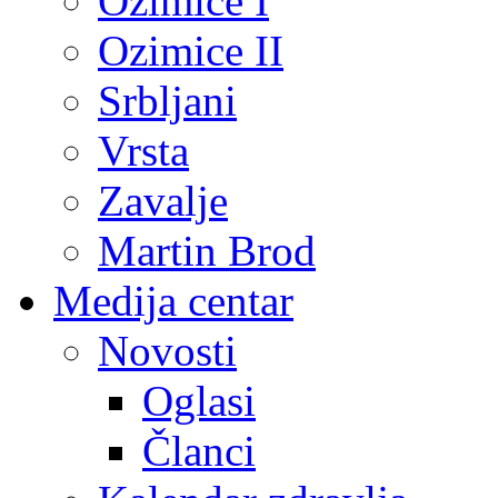
Ozimice I
Ozimice II
Srbljani
Vrsta
Zavalje
Martin Brod
Medija centar
Novosti
Oglasi
Članci