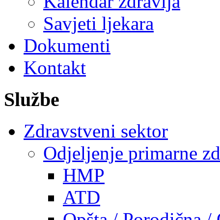
Kalendar zdravlja
Savjeti ljekara
Dokumenti
Kontakt
Službe
Zdravstveni sektor
Odjeljenje primarne zd
HMP
ATD
Opšta / Porodična /