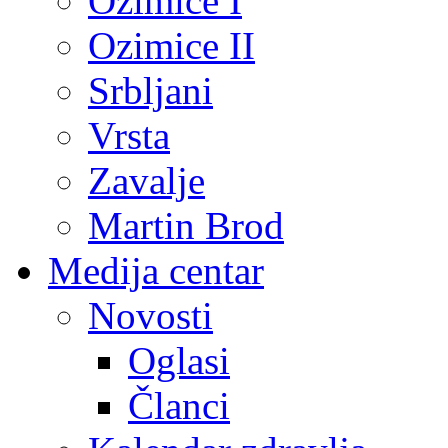
Ozimice I
Ozimice II
Srbljani
Vrsta
Zavalje
Martin Brod
Medija centar
Novosti
Oglasi
Članci