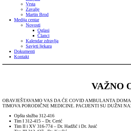
Vrsta
Zavalje
Martin Brod
Medija centar
Novosti
Oglasi
Članci
Kalendar zdravlja
Savjeti ljekara
Dokumenti
Kontakt
VAŽNO 
OBAVJEŠTAVAMO VAS DA ĆE COVID AMBULANTA DOMA Z
TIMOVA PORODIČNE MEDICINE. PACIJENTI SU DUŽNI N
Opšta služba 312-416
Tim I 312-415 – Dr. Cerić
Tim II i XV 316-774 – Dr. Hadžić i Dr. Jusić