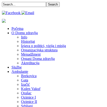
Početna
O Domu zdravlja
Info
Historijat
Izjava o politici, vizija i misija
Organizacijska struktura
Menadžment
Organi Doma zdravlja
Akreditacija
Službe
Ambulante
Brekovica
Gata
Izačić
Kulen Vakuf
Orašac
Ozimice I
Ozimice II
Srbljani