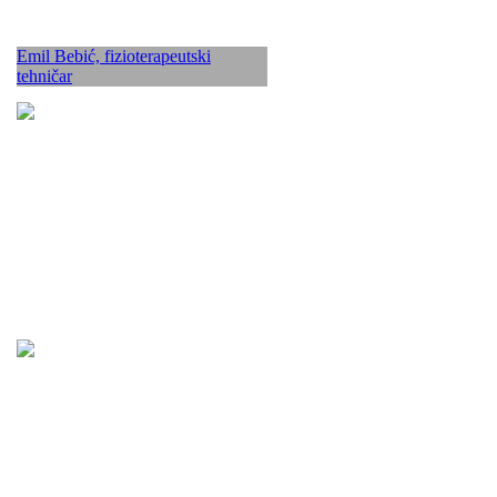
Emil Bebić, fizioterapeutski
tehničar