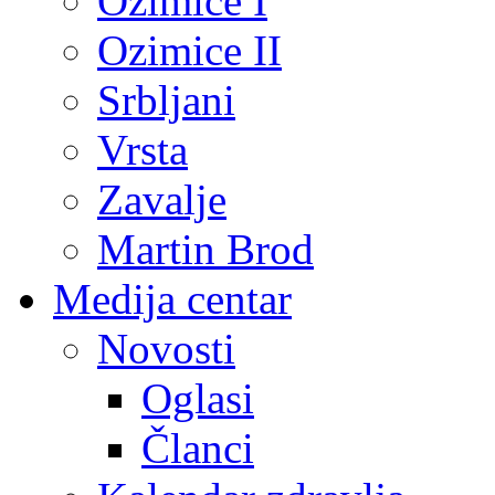
Ozimice I
Ozimice II
Srbljani
Vrsta
Zavalje
Martin Brod
Medija centar
Novosti
Oglasi
Članci