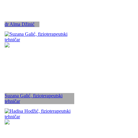
dr Alma Džinić
Suzana Galić, fizioterapeutski
tehničar