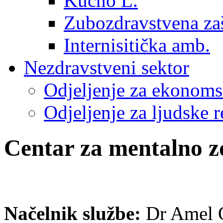
Kućno L.
Zubozdravstvena zaš
Internisitička amb.
Nezdravstveni sektor
Odjeljenje za ekonoms
Odjeljenje za ljudske r
Centar za mentalno zd
Načelnik službe:
Dr Amel O