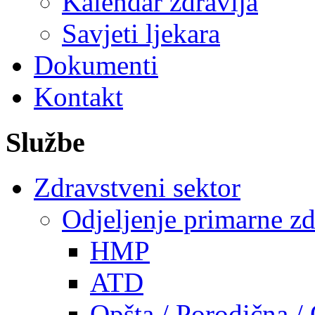
Kalendar zdravlja
Savjeti ljekara
Dokumenti
Kontakt
Službe
Zdravstveni sektor
Odjeljenje primarne zd
HMP
ATD
Opšta / Porodična /