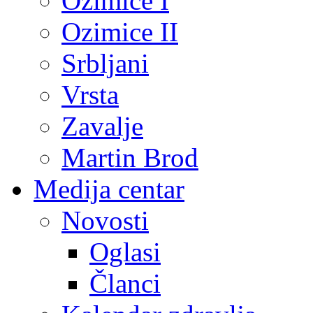
Ozimice I
Ozimice II
Srbljani
Vrsta
Zavalje
Martin Brod
Medija centar
Novosti
Oglasi
Članci