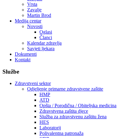
Vrsta
Zavalje
Martin Brod
Medija centar
Novosti
Oglasi
Članci
Kalendar zdravlja
Savjeti ljekara
Dokumenti
Kontakt
Službe
Zdravstveni sektor
Odjeljenje primarne zdravstvene zaštite
HMP
ATD
Opšta / Porodična / Obiteljska medicina
Zdravstvena zaštita djece
Služba za zdravstvenu zaštitu žena
HES
Laboratorij
Polivalentna patronaža