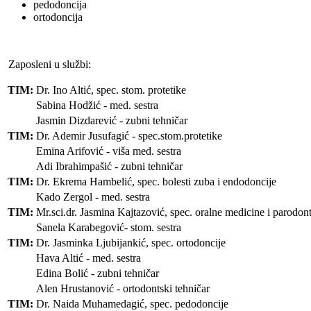
pedodoncija
ortodoncija
Zaposleni u službi:
TIM:
Dr. Ino Altić, spec. stom. protetike
Sabina Hodžić - med. sestra
Jasmin Dizdarević - zubni tehničar
TIM:
Dr. Ademir Jusufagić - spec.stom.protetike
Emina Arifović - viša med. sestra
Adi Ibrahimpašić - zubni tehničar
TIM:
Dr. Ekrema Hambelić, spec. bolesti zuba i endodoncije
Kado Zergol - med. sestra
TIM:
Mr.sci.dr. Jasmina Kajtazović, spec. oralne medicine i parodont
Sanela Karabegović- stom. sestra
TIM:
Dr. Jasminka Ljubijankić, spec. ortodoncije
Hava Altić - med. sestra
Edina Bolić - zubni tehničar
Alen Hrustanović - ortodontski tehničar
TIM:
Dr. Naida Muhamedagić, spec. pedodoncije