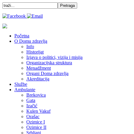
Početna
O Domu zdravlja
Info
Historijat
Izjava o politici, vizija i misija
Organizacijska struktura
Menadžment
Organi Doma zdravlja
Akreditacija
Službe
Ambulante
Brekovica
Gata
Izačić
Kulen Vakuf
Orašac
Ozimice I
Ozimice II
Srbljani