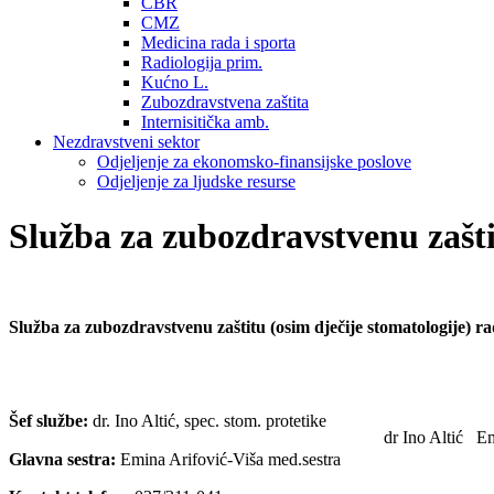
CBR
CMZ
Medicina rada i sporta
Radiologija prim.
Kućno L.
Zubozdravstvena zaštita
Internisitička amb.
Nezdravstveni sektor
Odjeljenje za ekonomsko-finansijske poslove
Odjeljenje za ljudske resurse
Služba za zubozdravstvenu zašt
Služba za zubozdravstvenu zaštitu (osim dječije stomatologije) 
Šef službe:
dr. Ino Altić, spec. stom. protetike
dr Ino Altić
Em
Glavna sestra:
Emina Arifović-Viša med.sestra