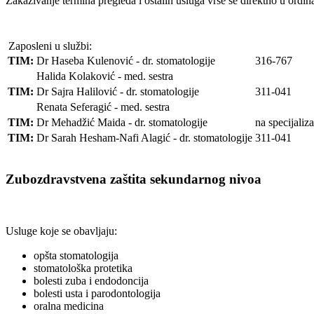
Zakazivanje termina pregleda i ostalih usluga vrše se direktno u ordin
Zaposleni u službi:
TIM:
Dr Haseba Kulenović - dr. stomatologije
316-767
Halida Kolaković - med. sestra
TIM:
Dr Sajra Halilović - dr. stomatologije
311-041
Renata Seferagić - med. sestra
TIM:
Dr Mehadžić Maida - dr. stomatologije
na specijaliza
TIM:
Dr Sarah Hesham-Nafi Alagić - dr. stomatologije
311-041
Zubozdravstvena zaštita sekundarnog nivoa
Usluge koje se obavljaju:
opšta stomatologija
stomatološka protetika
bolesti zuba i endodoncija
bolesti usta i parodontologija
oralna medicina