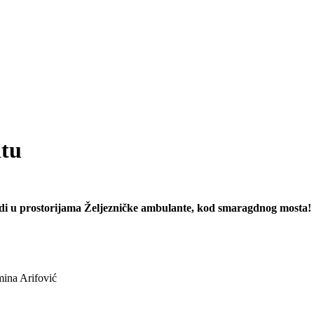
itu
radi u prostorijama Željezničke ambulante, kod smaragdnog mosta!
ina Arifović