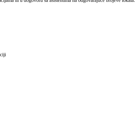
acijama ili u dogovoru sa asistentima na odgovarajuće brojeve lokala.
ciji