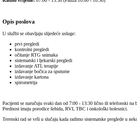
Radno vrijeme:
07:00 - 13:30 (Pauza 10:00 - 10:30)
Opis poslova
U službi se obavljaju slijedeće usluge:
prvi pregledi
kontrolni pregledi
očitanje RTG snimaka
sistematski i ljekarski pregledi
izdavanje ATL terapije
izdavanje bočica za sputume
izdavanje kartona
spirometrija
Pacijenti se naručuju svaki dan od 7:00 - 13:30 lično ili telefonski na
Prednost imaju porodice šehida, RVI, TBC i onkološki bolesnici.
Terenski rad se vrši u slučaju kada radimo sistematske preglede u nekoj