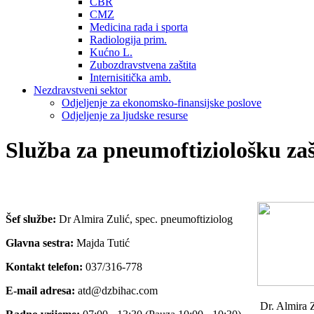
CBR
CMZ
Medicina rada i sporta
Radiologija prim.
Kućno L.
Zubozdravstvena zaštita
Internisitička amb.
Nezdravstveni sektor
Odjeljenje za ekonomsko-finansijske poslove
Odjeljenje za ljudske resurse
Služba za pneumoftiziološku zaš
Šef službe:
Dr Almira Zulić, spec. pneumoftiziolog
Glavna sestra:
Majda Tutić
Kontakt telefon:
037/316-778
E-mail adresa:
atd@dzbihac.com
Dr. Almira 