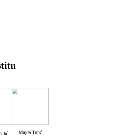
titu
Majda Tutić
Zulić