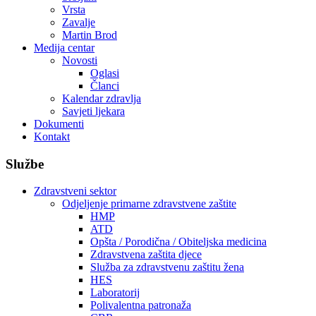
Vrsta
Zavalje
Martin Brod
Medija centar
Novosti
Oglasi
Članci
Kalendar zdravlja
Savjeti ljekara
Dokumenti
Kontakt
Službe
Zdravstveni sektor
Odjeljenje primarne zdravstvene zaštite
HMP
ATD
Opšta / Porodična / Obiteljska medicina
Zdravstvena zaštita djece
Služba za zdravstvenu zaštitu žena
HES
Laboratorij
Polivalentna patronaža