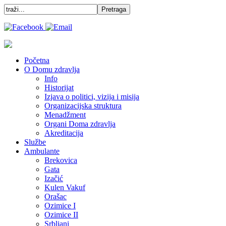
Početna
O Domu zdravlja
Info
Historijat
Izjava o politici, vizija i misija
Organizacijska struktura
Menadžment
Organi Doma zdravlja
Akreditacija
Službe
Ambulante
Brekovica
Gata
Izačić
Kulen Vakuf
Orašac
Ozimice I
Ozimice II
Srbljani