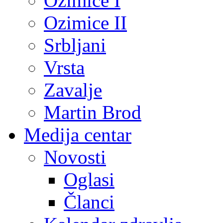
Ozimice I
Ozimice II
Srbljani
Vrsta
Zavalje
Martin Brod
Medija centar
Novosti
Oglasi
Članci