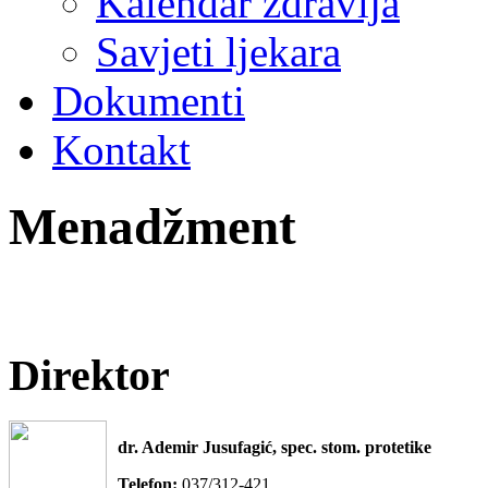
Kalendar zdravlja
Savjeti ljekara
Dokumenti
Kontakt
Menadžment
Direktor
dr. Ademir Jusufagić, spec. stom. protetike
Telefon:
037/312-421